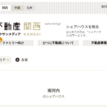
南河
関西
中国
九州
シェアハウスを知る
はじめての方は、“シェアハウ
ス入門”へどうぞ。
ファミリー向け
ひつじ不動産について
不動産事業
リア
名前
大阪
京都
JR
兵庫
地下鉄
奈良
私鉄
滋賀
和歌山
心斎橋・なんば
か行
天王寺
が行
(
16
)
(
47
)
た行
だ行
天満・京橋
上本町・鶴橋
(
32
)
(
41
)
南河内
ば行
ぱ行
北河内・東大阪
堺・泉南
(
34
)
(
22
)
琵琶湖線
大阪市
JR京都線
東大阪市
(
183
(
25
)
)
(
(
15
53
)
)
のシェアハウス
ら行
わ行
奈良
兵庫
(
11
)
(
99
)
大和路線
堺市
JR神戸線(神戸～姫路)
箕面市
(
11
)
(
24
)
(
8
)
(
43
)
嵯峨野線
茨木市
学研都市線
門真市
(
5
)
(
38
)
(
4
)
(
15
)