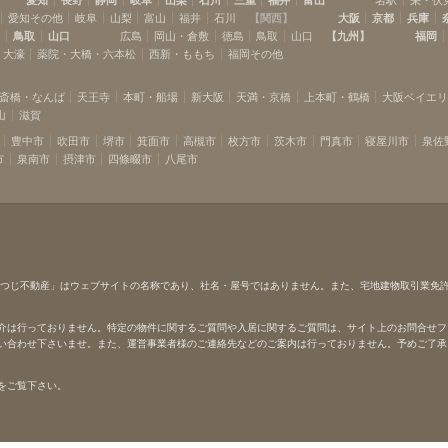
愛知その他
岐阜
山梨
富山
福井
石川
【
関西
】
大阪
京都
兵庫
島
鳥取
山口
広島
岡山・倉敷
徳島
鳥取
山口
【
九州
】
福岡
・大濠
薬院・大橋・六本松
西新・ももち
福岡その他
斎橋・なんば
天王寺
本町・船場
新大阪
天満・京橋
上本町・鶴橋
大阪ベイエ
山
滋賀
豊中市
吹田市
堺市
箕面市
高槻市
枚方市
茨木市
門真市
寝屋川市
泉佐
市
泉南市
摂津市
四條畷市
八尾市
ひつじ不動産」はウェブサイトの名称であり、社名・屋号ではありません。また、宅地建物取引業免
介は行っておりません。特定の物件に関するご質問や入居に関するご質問は、サイト上のお問合せフ
い合わせ下さいませ。また、運営事業者様のご連絡先などのご案内は行っておりません。予めご了承
をご覧下さい。