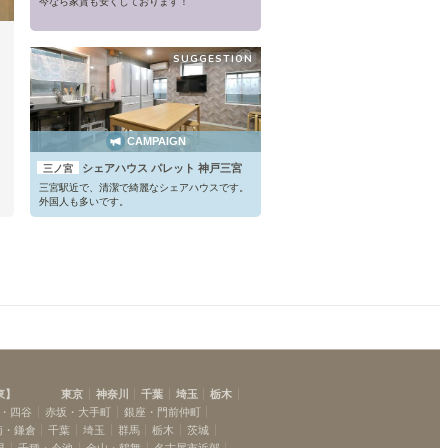
今なら家賃も安くしております！
SUGGESTION
CAMPAIGN
シェアハウス パレット 神戸三宮
三ノ宮
三宮駅近で、清潔で綺麗なシェアハウスです。
外国人も多いです。
東
】
東京
神奈川
千葉
埼玉
栃木
・四谷
赤坂・大手町
銀座・門前仲町
南・鎌倉
千葉
埼玉
群馬
栃木
茨城
見
千種・今池
金山・鶴舞
名古屋市近郊