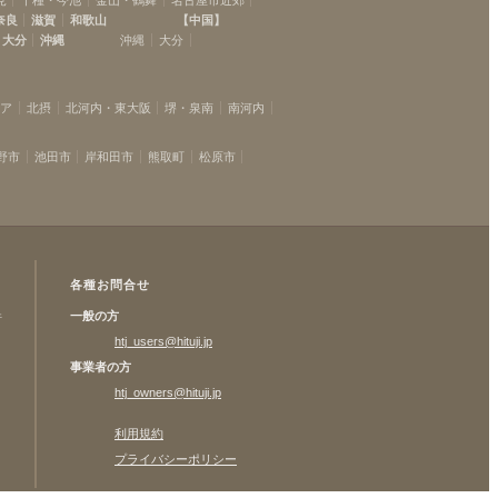
奈良
滋賀
和歌山
【
中国
】
大分
沖縄
沖縄
大分
リア
北摂
北河内・東大阪
堺・泉南
南河内
野市
池田市
岸和田市
熊取町
松原市
各種お問合せ
一般の方
許
htj_users@hituji.jp
事業者の方
htj_owners@hituji.jp
利用規約
プライバシーポリシー