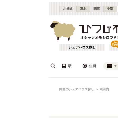
北海道
東北
関東
中部
シェアハウス探し
駅
住所
エ
梅田・淀屋橋
あ行
関西のシェアハウス探し
南河内
(
23
)
ざ行
新大阪
(
19
)
は行
北摂
(
53
)
JR北陸本線(米原～敦賀)
大阪
(
1
)
や行
京都
(
124
)
JR湖西線
吹田市
(
14
(
)
24
)
滋賀
(
7
)
JR山陽本線(兵庫～和田岬)
枚方市
(
6
)
(
1
)