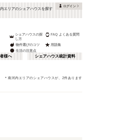
ログイン
内エリアのシェアハウスを探す
シェアハウスの探
FAQ よくある質問
し方
物件選びのコツ
用語集
生活の注意点
者様へ
シェアハウス統計資料
＊
南河内エリア
のシェアハウスが、
2
件あります
本町・船場
さ行
(
8
)
な行
大阪ベイエリア
(
23
)
ま行
南河内
(
2
)
JR神戸線(大阪～神戸)
豊中市
(
15
)
(
56
)
和歌山
(
1
)
JR山陽本線(姫路～岡山)
高槻市
(
7
)
(
5
)
奈良線
寝屋川市
(
24
(
)
4
)