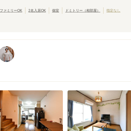
JRゆめ咲線
池田市
JR東西線
岸和田市
(
2
)
(
8
)
(
(
2
28
)
)
JR関西空港線
大東市
JR宝塚線
泉大津市
(
1
)
(
4
)
(
(
1
27
)
)
ファミリーOK
2名入居OK
個室
ドミトリー（相部屋）
指定なし
JR播但線
摂津市
JR和歌山線
四條畷市
(
1
)
(
8
)
(
1
)
(
2
)
紀勢本線(和歌山～和歌山市)
おおさか東線
(
2
)
(
46
)