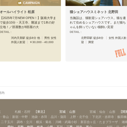
CAMPAIGN
オールハイライト 松原
猫シェアハウスミネット 北野田
【2025年7月NEW OPEN！】阪南大学ま
当施設は、猫歓迎シェアハウス。猫を連
で徒歩10分・天王寺、難波まで1本の好
れて住めるシェアハウスです。まだ猫ち
立地！／部屋数が8部屋の大
ゃんを飼っていない猫飼い見習
DETAIL :
DETAIL :
河内天美駅 徒歩8分 他
男性 女性
北野田駅 徒歩8分
女性 外国人歓
外国人歓迎
￥30,000 - 40,000
迎
満室
河内
道
札幌・石狩
【
東北
】
宮城
山形
宮城
仙台
山形
【
関
・青山
新宿・中野
池袋・赤羽
品川・蒲田
上野・北千住
下北沢・吉祥寺
飯田橋
・二子玉川
調布・立川
横浜・菊名
川崎・武蔵小杉
新百合ヶ丘・たまプラーザ
湘
愛知
長野
静岡
岐阜
山梨
石川
三重
福井
富山
名駅
栄・伏