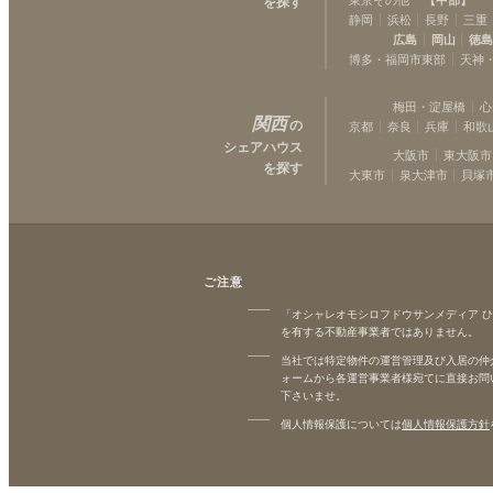
を探す
静岡
浜松
長野
三重
広島
岡山
徳
博多・福岡市東部
天神
梅田・淀屋橋
心
関西
の
京都
奈良
兵庫
和歌
シェアハウス
大阪市
東大阪市
を探す
大東市
泉大津市
貝塚
ご注意
「オシャレオモシロフドウサンメディア 
を有する不動産事業者ではありません。
当社では特定物件の運営管理及び入居の仲
ォームから各運営事業者様宛てに直接お問
下さいませ。
個人情報保護については
個人情報保護方針