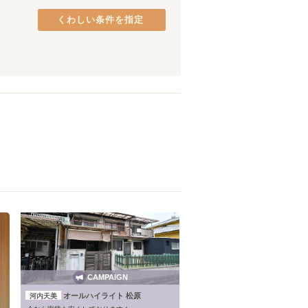
阪和線(天王寺～和歌山)
熊取町
(
2
)
(
32
)
くわしい条件を指定
JR加古川線
貝塚市
(
1
)
(
1
)
万葉まほろば線
八尾市
(
1
)
(
6
)
東海道新幹線
(
21
)
CAMPAIGN
オールハイライト 松原
河内天美