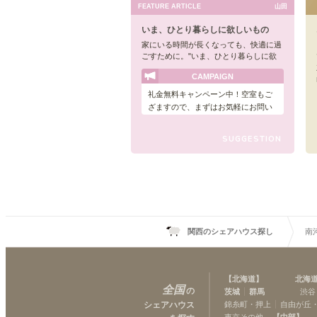
FEATURE ARTICLE
山田
いま、ひとり暮らしに欲しいもの
家にいる時間が長くなっても、快適に過
ごすために。"いま、ひとり暮らしに欲
しいもの"が全部詰まったシェアハウ
CAMPAIGN
ス、「LIGHTS APARTMENT」。
礼金無料キャンペーン中！空室もご
ざますので、まずはお気軽にお問い
合わせください◎
SUGGESTION
関西のシェアハウス探し
南
【
北海道
】
北海
全国
の
茨城
群馬
渋谷
シェアハウス
錦糸町・押上
自由が丘
東京その他
【
中部
】