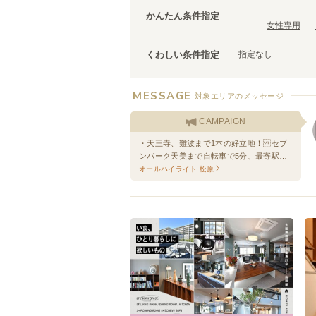
大阪環状線
泉佐野市
(
3
)
(
103
)
かんたん条件指定
羽衣線
松原市
(
(
1
2
)
)
女性専用
JR姫新線(姫路～佐用)
泉南市
(
1
)
(
5
)
指定なし
くわしい条件指定
きのくに線
(
1
)
山陽新幹線
(
15
)
MESSAGE
対象エリアのメッセージ
CAMPAIGN
・天王寺、難波まで1本の好立地！ セブ
ンパーク天美まで自転車で5分、最寄駅徒
歩7分、オーナーが20代、友達と入居可、
オールハイライト 松原
超高速10ギガWi-Fi使用可能