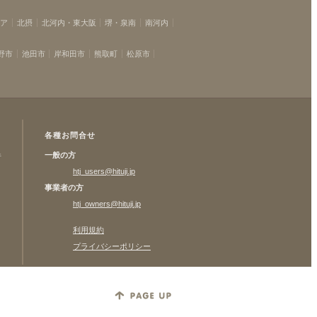
リア
北摂
北河内・東大阪
堺・泉南
南河内
野市
池田市
岸和田市
熊取町
松原市
各種お問合せ
一般の方
許
htj_users@hituji.jp
事業者の方
htj_owners@hituji.jp
利用規約
プライバシーポリシー