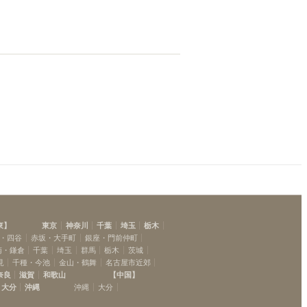
東
】
東京
神奈川
千葉
埼玉
栃木
・四谷
赤坂・大手町
銀座・門前仲町
南・鎌倉
千葉
埼玉
群馬
栃木
茨城
見
千種・今池
金山・鶴舞
名古屋市近郊
奈良
滋賀
和歌山
【
中国
】
大分
沖縄
沖縄
大分