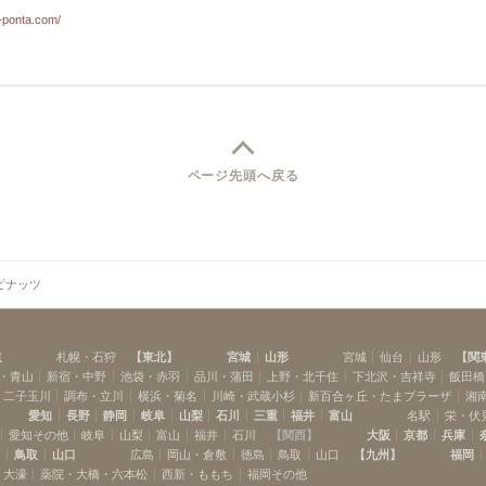
-ponta.com/
ページ先頭へ戻る
ピナッツ
道
札幌・石狩
【
東北
】
宮城
山形
宮城
仙台
山形
【
関
・青山
新宿・中野
池袋・赤羽
品川・蒲田
上野・北千住
下北沢・吉祥寺
飯田橋
・二子玉川
調布・立川
横浜・菊名
川崎・武蔵小杉
新百合ヶ丘・たまプラーザ
湘
愛知
長野
静岡
岐阜
山梨
石川
三重
福井
富山
名駅
栄・伏
愛知その他
岐阜
山梨
富山
福井
石川
【
関西
】
大阪
京都
兵庫
島
鳥取
山口
広島
岡山・倉敷
徳島
鳥取
山口
【
九州
】
福岡
・大濠
薬院・大橋・六本松
西新・ももち
福岡その他