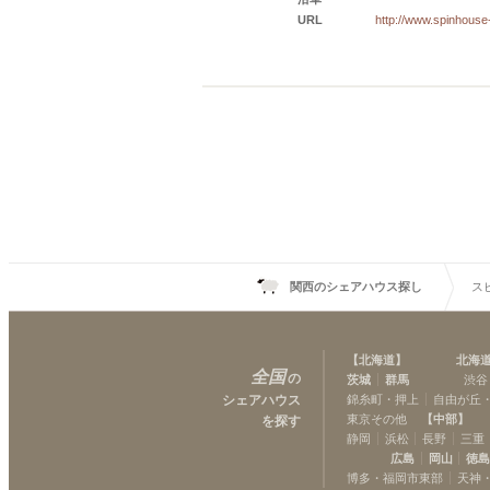
URL
http://www.spinhouse
関西のシェアハウス探し
ス
【
北海道
】
北海
全国
の
茨城
群馬
渋谷
シェアハウス
錦糸町・押上
自由が丘
東京その他
【
中部
】
を探す
静岡
浜松
長野
三重
広島
岡山
徳
博多・福岡市東部
天神