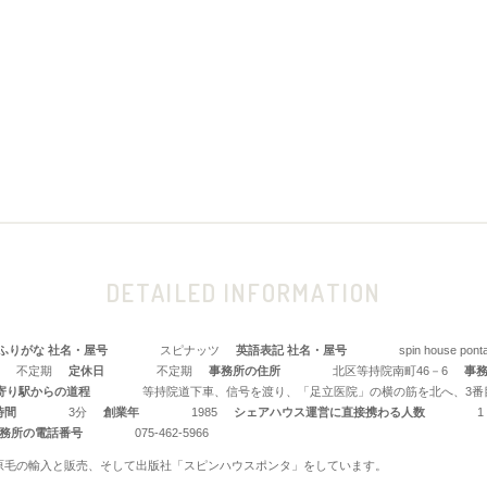
DETAILED INFORMATION
ふりがな 社名・屋号
スピナッツ
英語表記 社名・屋号
spin house pont
不定期
定休日
不定期
事務所の住所
北区等持院南町46－6
事
寄り駅からの道程
等持院道下車、信号を渡り、「足立医院」の横の筋を北へ、3番
時間
3分
創業年
1985
シェアハウス運営に直接携わる人数
1
務所の電話番号
075-462-5966
原毛の輸入と販売、そして出版社「スピンハウスポンタ」をしています。