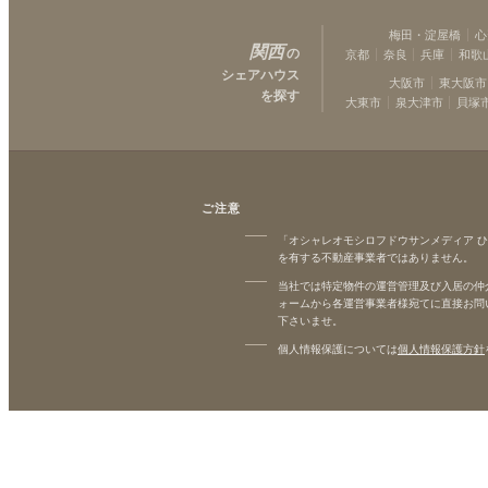
梅田・淀屋橋
心
関西
の
京都
奈良
兵庫
和歌
シェアハウス
大阪市
東大阪市
を探す
大東市
泉大津市
貝塚
ご注意
「オシャレオモシロフドウサンメディア 
を有する不動産事業者ではありません。
当社では特定物件の運営管理及び入居の仲
ォームから各運営事業者様宛てに直接お問
下さいませ。
個人情報保護については
個人情報保護方針