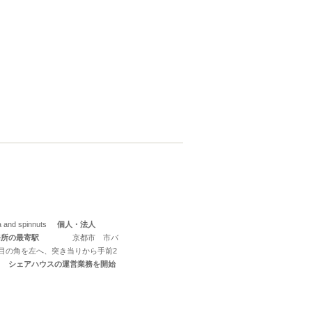
a and spinnuts
個人・法人
務所の最寄駅
京都市 市バ
目の角を左へ、突き当りから手前2
シェアハウスの運営業務を開始