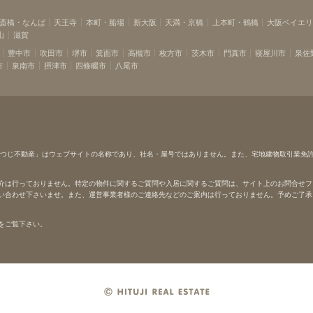
斎橋・なんば
天王寺
本町・船場
新大阪
天満・京橋
上本町・鶴橋
大阪ベイエ
山
滋賀
豊中市
吹田市
堺市
箕面市
高槻市
枚方市
茨木市
門真市
寝屋川市
泉佐
市
泉南市
摂津市
四條畷市
八尾市
ひつじ不動産」はウェブサイトの名称であり、社名・屋号ではありません。また、宅地建物取引業免
介は行っておりません。特定の物件に関するご質問や入居に関するご質問は、サイト上のお問合せフ
い合わせ下さいませ。また、運営事業者様のご連絡先などのご案内は行っておりません。予めご了承
をご覧下さい。