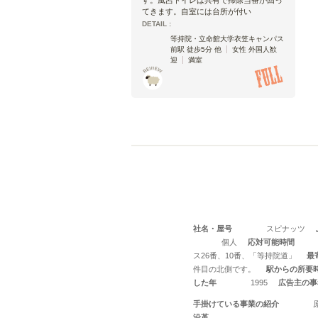
てきます。自室には台所が付い
DETAIL :
等持院・立命館大学衣笠キャンパス
前駅 徒歩5分 他
女性 外国人歓
迎
満室
社名・屋号
スピナッツ
個人
応対可能時間
ス26番、10番、「等持院道」
最
件目の北側です。
駅からの所要
した年
1995
広告主の事
手掛けている事業の紹介
沿革