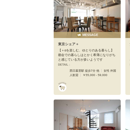
MESSAGE
東京シェア＋
【＋αを楽しむ、ゆとりのある暮らし】
都会での暮らしはとかく希薄になりがち
と感じている方が多いようです
DETAIL :
西日暮里駅 徒歩7分 他
女性 外国
人歓迎
￥55,000 - 59,000