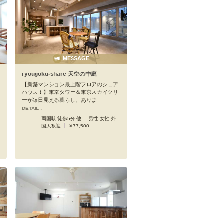
MESSAGE
ryougoku-share 天空の中庭
【新築マンション最上階フロアのシェア
ハウス！】東京タワー＆東京スカイツリ
ーが毎日見える暮らし、ありま
DETAIL :
両国駅 徒歩5分 他
男性 女性 外
国人歓迎
￥77,500