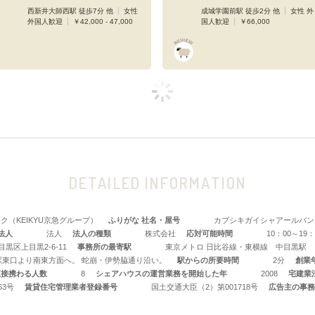
西新井大師西駅 徒歩7分 他
女性
成城学園前駅 徒歩2分 他
女性 外
外国人歓迎
￥42,000 - 47,000
国人歓迎
￥66,000
DETAILED INFORMATION
ク（KEIKYU京急グループ）
ふりがな 社名・屋号
カブシキガイシャアールバン
法人
法人
法人の種類
株式会社
応対可能時間
10：00～19：
黒区上目黒2-6-11
事務所の最寄駅
東京メトロ 日比谷線・東横線 中目黒駅
駅東口より南東方面へ。 蛇崩・伊勢脇通り沿い。
駅からの所要時間
2分
創業
直接携わる人数
8
シェアハウスの運営業務を開始した年
2008
宅建業
63号
賃貸住宅管理業者登録番号
国土交通大臣（2）第001718号
広告主の事務