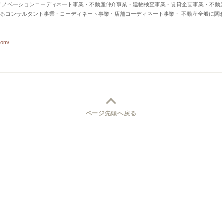
リノベーションコーディネート事業・不動産仲介事業・建物検査事業・賃貸企画事業・不動
るコンサルタント事業・コーディネート事業・店舗コーディネート事業・ 不動産全般に関
com/
ページ先頭へ戻る
式会社Rバンク（KEIKYU京急グループ）
道
札幌・石狩
【
東北
】
宮城
山形
宮城
仙台
山形
【
関
・青山
新宿・中野
池袋・赤羽
品川・蒲田
上野・北千住
下北沢・吉祥寺
飯田橋
・二子玉川
調布・立川
横浜・菊名
川崎・武蔵小杉
新百合ヶ丘・たまプラーザ
湘