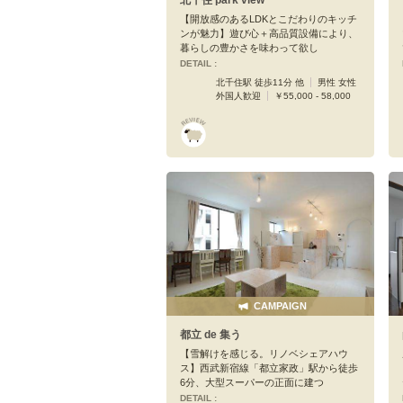
【開放感のあるLDKとこだわりのキッチ
ンが魅力】遊び心＋高品質設備により、
暮らしの豊かさを味わって欲し
DETAIL :
北千住駅 徒歩11分 他
男性 女性
外国人歓迎
￥55,000 - 58,000
CAMPAIGN
都立 de 集う
【雪解けを感じる。リノベシェアハウ
ス】西武新宿線「都立家政」駅から徒歩
6分、大型スーパーの正面に建つ
DETAIL :