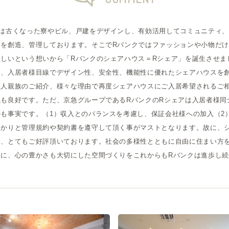
又は古くなった寮やビル、戸建をデザインし、有効活用してコミュニティ
物を創造、管理しております。そこでRバンクではファッションや小物だ
しいという想いから「Rバンクのシェアハウス＝Rシェア」を誕生させま
ら、入居者様目線でデザイン性、安全性、機能性に優れたシェアハウスを
友人親族のご紹介、様々な理由で再度シェアハウスにご入居希望されるご
も良好です。ただ、京急グループであるRバンクのRシェアは入居者様同
も事実です。（1）収入とのバランスを考慮し、保証会社様への加入（2
っかりと管理規約や契約書を遵守して頂く事がマストとなります。故に、
て、とてもご好評頂いております。社会の多様性とともに自由に住まい方
もに、心の豊かさも大切にした空間づくりをこれからもRバンクは進歩し