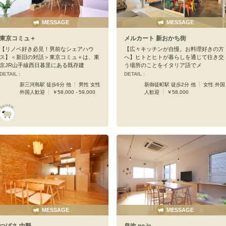
MESSAGE
MESSAGE
東京コミュ＋
メルカート 新おかち街
【リノベ好き必見！男前なシェアハウ
【広々キッチンが自慢。お料理好きの方
ス】＜新旧の対話＞東京コミュ＋は、東
へ】ヒトとヒトが暮らしを通じて往き交
京JR山手線西日暮里にある既存建
う場所のことをイタリア語でメ
DETAIL :
DETAIL :
新三河島駅 徒歩6分 他
男性 女性
新御徒町駅 徒歩2分 他
女性 外国
外国人歓迎
￥58,000 - 59,000
人歓迎
￥58,000
MESSAGE
MESSAGE
つばさ 中野
息吹 no ie