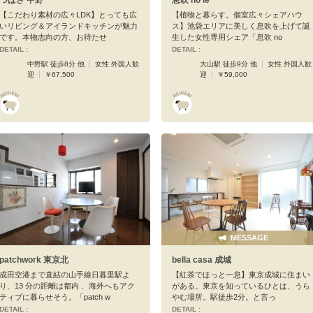
【こだわり素材の広々LDK】とっても広
【植物と暮らす。個室広々シェアハウ
いリビング＆アイランドキッチンが魅力
ス】池袋エリアに美しく息吹を上げて誕
です。本物志向の方、お待たせ
生した女性専用シェア「息吹 no
DETAIL :
DETAIL :
中野駅 徒歩8分 他
女性 外国人歓
大山駅 徒歩9分 他
女性 外国人歓
迎
￥67,500
迎
￥59,000
MESSAGE
patchwork 東京北
bella casa 成城
成田空港まで直結の山手線日暮里駅よ
【紅茶でほっと一息】東京成城に住まい
り、13 分の距離は都内 、海外へもアク
がある。東京を知っているひとは、うら
ティブに暮らせそう。「patch w
やむ場所。駅徒歩2分。と言っ
DETAIL :
DETAIL :