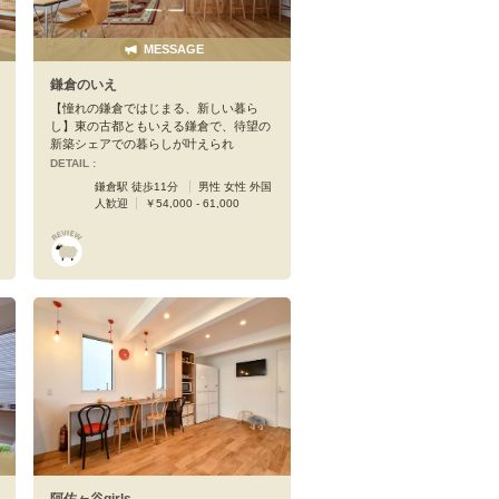
MESSAGE
鎌倉のいえ
【憧れの鎌倉ではじまる、新しい暮ら
し】東の古都ともいえる鎌倉で、待望の
新築シェアでの暮らしが叶えられ
DETAIL :
鎌倉駅 徒歩11分
男性 女性 外国
人歓迎
￥54,000 - 61,000
阿佐ヶ谷girls