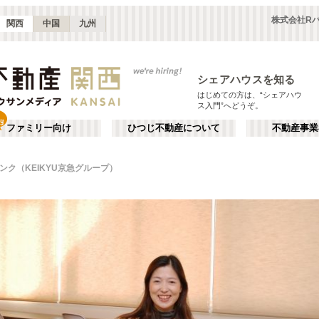
株式会社Rバ
関西
中国
九州
シェアハウスを知る
はじめての方は、“シェアハウ
ス入門”へどうぞ。
ファミリー向け
ひつじ不動産について
不動産事業
ンク（KEIKYU京急グループ）