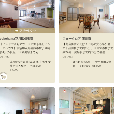
フリーレント
yokohama花月園倶楽部
フォークロア 蒲田南
【インドア派もアウトドア派も楽しいシ
【商店街すぐそば！下町の安心感が魅
ェアハウス】京急線花月総持寺駅より徒
力】品川駅まで約15分、羽田空港駅まで
歩4分の駅近。JR鶴見駅までも
約24分、渋谷駅まで約35分の利便
DETAIL :
DETAIL :
花月総持寺駅 徒歩4分 他
男性 女
雑色駅 徒歩5分
女性 外国人歓
性 外国人歓迎
￥46,000 -
迎
￥54,000 - 55,000
54,000