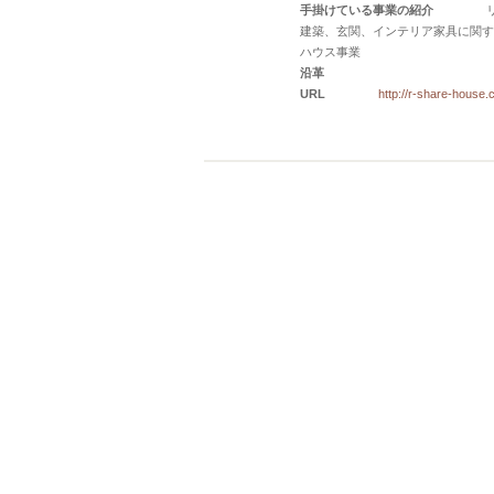
手掛けている事業の紹介
建築、玄関、インテリア家具に関す
ハウス事業
沿革
URL
http://r-share-house.
関西のシェアハウス探し
株
【
北海道
】
北海
全国
の
茨城
群馬
渋谷
シェアハウス
錦糸町・押上
自由が丘