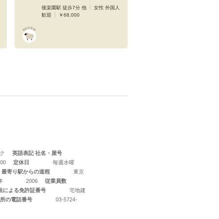
後楽園駅 徒歩7分 他
女性 外国人
歓迎
￥68,000
ク
英語表記 社名・屋号
00
定休日
毎週水曜
最寄り駅からの道程
東京
年
2006
従業員数
法による免許証番号
宅地建
所の電話番号
03-5724-