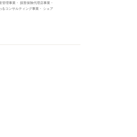
産管理事業・ 損害保険代理店事業・
わるコンサルティング事業・ シェア
東
】
東京
神奈川
千葉
埼玉
栃木
・四谷
赤坂・大手町
銀座・門前仲町
南・鎌倉
千葉
埼玉
群馬
栃木
茨城