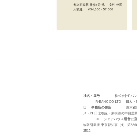
都立家政駅 徒歩6分 他
女性 外国
人歓迎
￥54,000 - 57,000
社名・屋号
株式会社Rバン
R-BANK CO LTD
個人・
日
事務所の住所
東京都目
メトロ 日比谷線・東横線の中目黒
20
シェアハウス運営に
物取引業者 東京都知事（4） 第886
3512