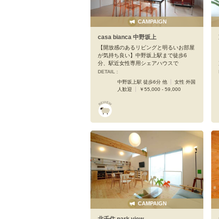
CAMPAIGN
casa bianca 中野坂上
【開放感のあるリビングと明るいお部屋
が気持ち良い】中野坂上駅まで徒歩6
分、駅近女性専用シェアハウスで
DETAIL :
中野坂上駅 徒歩6分 他
女性 外国
人歓迎
￥55,000 - 59,000
CAMPAIGN
北千住 park view