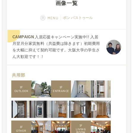
画像一覧
MENU
ボン パストゥール
概要
画像一覧
CAMPAIGN
入居応援キャンペーン実施中!! 入居
月翌月分家賃無料（共益費は除きます）初期費用
空室状況
運営者
を大幅に抑えて契約可能です。大阪大学の学生さ
ん大歓迎です！！
フカボリ記事
Q&A
共用部
1
F
1
F
OUTLOOK
ENTRANCE
1
F
1
F
LIVING
OTHER
ROOM