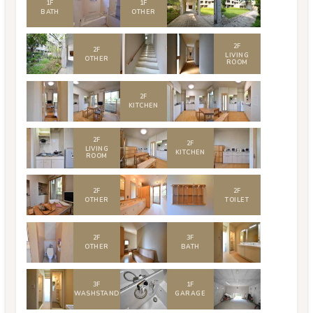
1
F
1
F
BATH
OTHER
2
F
2
F
LIVING
OTHER
ROOM
2
F
KITCHEN
2
F
2
F
LIVING
KITCHEN
ROOM
2
F
2
F
OTHER
TOILET
2
F
3
F
OTHER
BATH
3
F
1
F
WASHSTAND
GARAGE