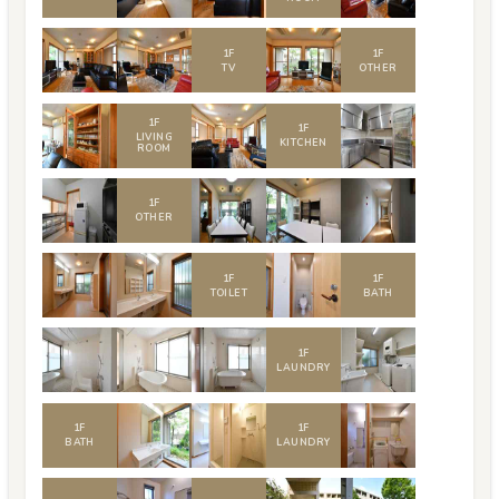
1
F
1
F
TV
OTHER
1
F
1
F
LIVING
KITCHEN
ROOM
1
F
OTHER
1
F
1
F
TOILET
BATH
1
F
LAUNDRY
1
F
1
F
BATH
LAUNDRY