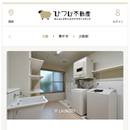
関西
ログイン
大阪
豊中市
少路駅
1F ENVIRONMENT
1F ENVIRONMENT
2F LIVINGROOM
1F LAUNDRY
1F LAUNDRY
2F OTHER
1F OTHER
1F OTHER
2F ROOM
3F ROOM