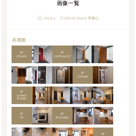
画像一覧
MENU
C’s(Si:s) share 帝塚山
概要
画像一覧
共用部
空室状況
運営者
4
F
4
F
OTHER
ENTRANCE
4
F
OTHER
4
F
LIVING
ROOM
4
F
4
F
TV
KITCHEN
4
F