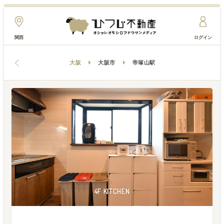
関西
ログイン
大阪
大阪市
帝塚山駅
1F ENVIRONMENT
4F ENTRANCE
4F KITCHEN
4F KITCHEN
4F OTHER
4F OTHER
4F ROOM
4F ROOM
4F ROOM
4F ROOM