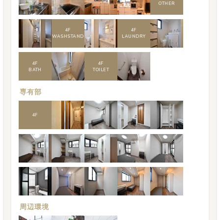
OTHER
4
F
4
F
WASHSTAND
LAUNDRY
4
F
4
F
BATH
TOILET
専有部
4
F
周辺環境