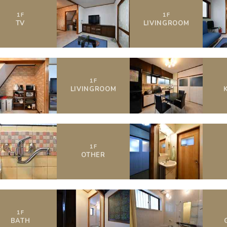
1
F
1
F
TV
LIVING
ROOM
1
F
LIVING
ROOM
1
F
OTHER
1
F
BATH