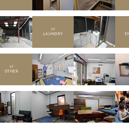
1
F
LAUNDRY
E
1
F
OTHER