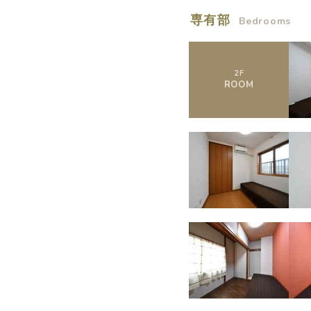
専有部
Bedrooms
2
F
ROOM