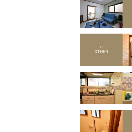
1
F
OTHER