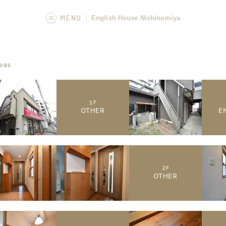
MENU
English House Nishinomiya
画像一覧
eas
1
F
OTHER
E
2
F
OTHER