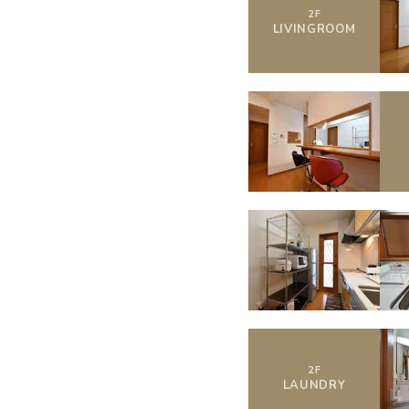
2
F
LIVING
ROOM
2
F
LAUNDRY