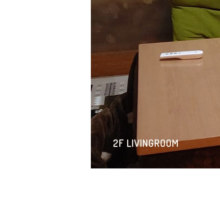
1F OTHER
1F LIVINGROOM
2F KITCHEN
1F BATH
1F GARAGE
2F ROOM
2F ENTRANCE
1F OTHER
2F LIVINGROOM
2F LIVINGROOM
併設されている英会話教室の様子
玄関から見たリビングの様子。
キッチンの様子。
バスルームの様子。
ガレージの様子2。
ベランダの様子。屋根付きです。（
玄関の様子。
併設されている英会話教室の様子