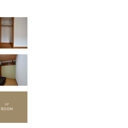
1
F
ROOM