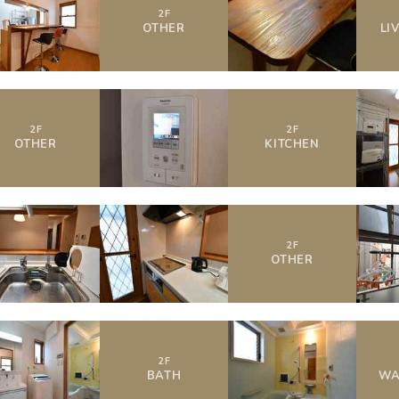
2
F
OTHER
LI
2
F
2
F
OTHER
KITCHEN
2
F
OTHER
2
F
BATH
WA