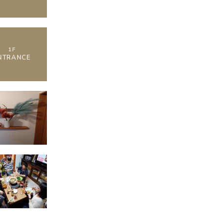
1
F
NTRANCE