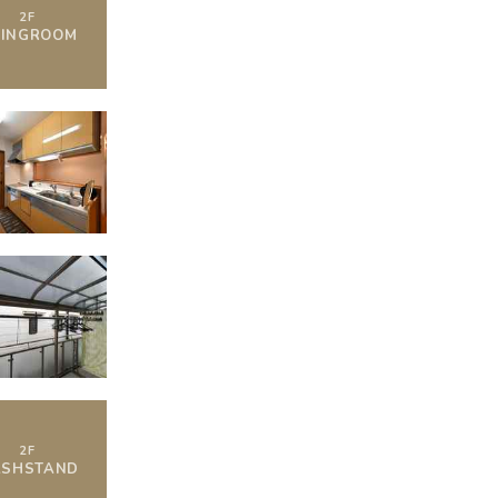
2
F
VING
ROOM
2
F
SHSTAND