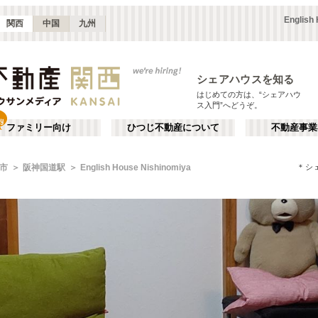
Englis
関西
中国
九州
シェアハウスを知る
はじめての方は、“シェアハウ
ス入門”へどうぞ。
ファミリー向け
ひつじ不動産について
不動産事業
＊シ
市
阪神国道駅
English House Nishinomiya