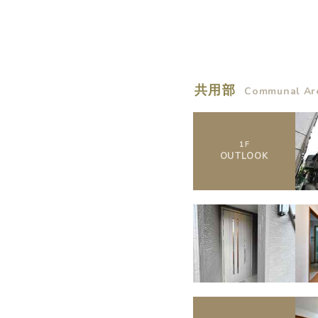
概要
共用部
Communal Ar
運営者
1
F
OUTLOOK