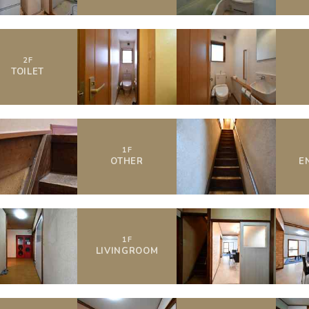
2
F
TOILET
1
F
OTHER
E
1
F
LIVING
ROOM