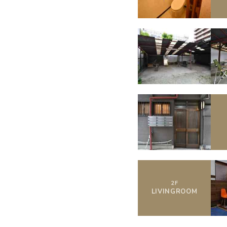
2
F
LIVING
ROOM