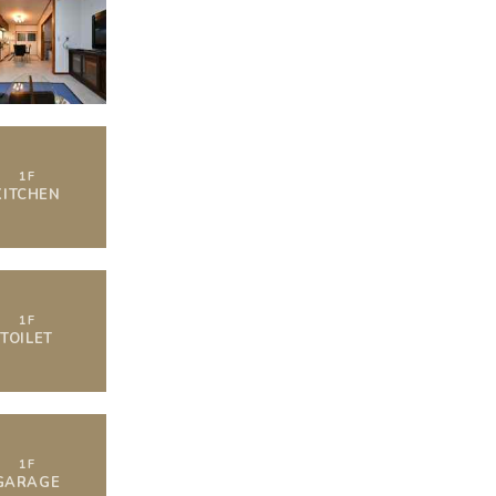
1
F
KITCHEN
1
F
TOILET
1
F
GARAGE