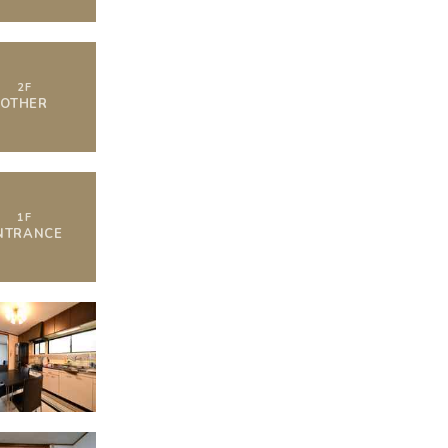
2
F
OTHER
1
F
NTRANCE