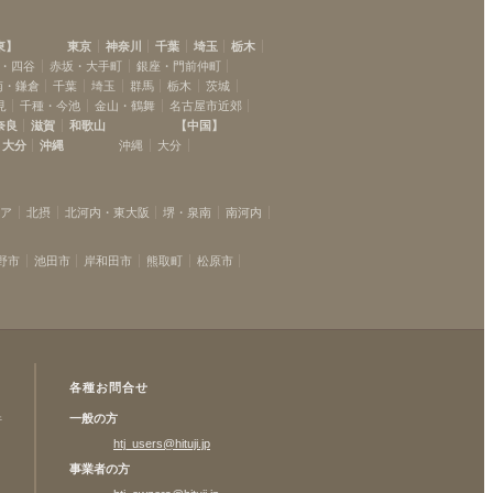
東
】
東京
神奈川
千葉
埼玉
栃木
・四谷
赤坂・大手町
銀座・門前仲町
南・鎌倉
千葉
埼玉
群馬
栃木
茨城
見
千種・今池
金山・鶴舞
名古屋市近郊
奈良
滋賀
和歌山
【
中国
】
大分
沖縄
沖縄
大分
リア
北摂
北河内・東大阪
堺・泉南
南河内
野市
池田市
岸和田市
熊取町
松原市
各種お問合せ
一般の方
許
htj_users@hituji.jp
事業者の方