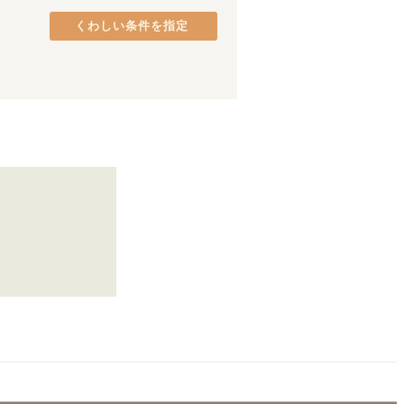
京阪本線
熊取町
(
2
)
(
95
)
くわしい条件を指定
京阪石山坂本線
貝塚市
(
1
)
(
5
)
阪急宝塚本線
八尾市
(
1
)
(
46
)
阪急伊丹線
(
5
)
阪神本線
(
57
)
叡山電鉄叡山本線
(
39
)
北大阪急行電鉄
(
13
)
大阪メトロ南港ポートタウン線
(
1
)
阪堺電軌阪堺線
(
18
)
三田線
(
1
)
ポートライナー
(
9
)