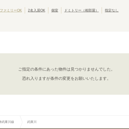
南海高野線
池田市
南海汐見橋線
岸和田市
(
2
)
(
22
)
(
2
)
(
1
)
京阪交野線
大東市
京阪鴨東線
泉大津市
(
1
)
(
5
)
(
1
)
(
39
)
ファミリーOK
2名入居OK
個室
ドミトリー（相部屋）
指定なし
京阪中之島線
摂津市
阪急神戸本線
四條畷市
(
1
)
(
2
)
(
1
)
(
51
)
阪急今津線
阪急甲陽線
(
11
)
(
1
)
阪急千里線
阪急嵐山線
(
25
)
(
4
)
阪神武庫川線
嵯峨野観光線
(
1
)
(
3
)
京福電鉄嵐山本線
京福電鉄北野線
(
14
)
(
19
)
泉北線
水間鉄道水間線
(
2
)
(
1
)
大阪モノレール彩都線
阪堺電軌上町線
(
3
)
(
15
)
神戸高速南北線
有馬線
(
2
)
(
7
)
北神線
山陽電鉄本線
ご指定の条件にあった物件は見つかりませんでした。
(
2
)
(
38
)
貴志川線
(
1
)
恐れ入りますが条件の変更をお願いいたします。
阪神武庫川線
武庫川
(
1
)
神武庫川線
武庫川