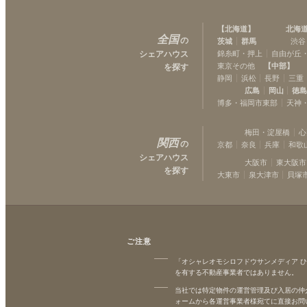
【
北海道
】
北海
全国
の
茨城
群馬
渋谷
シェアハウス
錦糸町・押上
自由が丘
東京その他
【
中部
】
を探す
静岡
浜松
長野
三重
広島
岡山
徳
博多・福岡市東部
天神
梅田・淀屋橋
心
関西
の
京都
奈良
兵庫
和歌
シェアハウス
大阪市
東大阪市
を探す
大東市
泉大津市
貝塚
ご注意
「オシャレオモシロフドウサンメディア 
を有する不動産事業者ではありません。
当社では特定物件の運営管理及び入居の仲
ォームから各運営事業者様宛てに直接お問