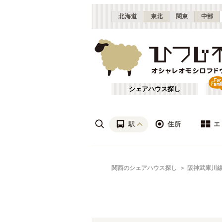
北海道
東北
関東
中部
シェアハウス探し
駅
住所
エ
梅田・淀屋橋
あ行
関西のシェアハウス探し
阪神武庫川
(
23
)
ざ行
新大阪
(
19
)
は行
北摂
(
53
)
近鉄難波線
大阪
(
19
)
や行
京都
(
124
)
近鉄生駒線
吹田市
(
14
)
(
1
)
滋賀
(
7
)
近鉄京都線
枚方市
(
6
)
(
22
)