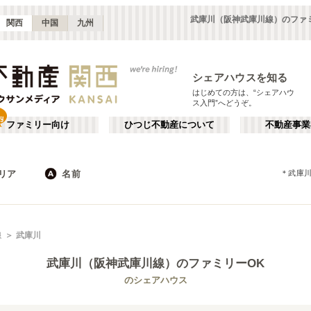
武庫川（阪神武庫川線）のファ
関西
中国
九州
シェアハウスを知る
はじめての方は、“シェアハウ
ス入門”へどうぞ。
ファミリー向け
ひつじ不動産について
不動産事業
リア
名前
＊
武庫
大阪
京都
JR
兵庫
地下鉄
奈良
私鉄
滋賀
和歌山
心斎橋・なんば
か行
天王寺
が行
線
武庫川
(
16
)
(
47
)
た行
だ行
天満・京橋
上本町・鶴橋
(
32
)
(
41
)
武庫川（阪神武庫川線）
のファミリーOK
ば行
ぱ行
北河内・東大阪
堺・泉南
(
34
)
(
22
)
近鉄橿原線
大阪市
近鉄南大阪線
東大阪市
(
183
)
(
5
)
(
15
)
(
22
)
のシェアハウス
ら行
わ行
奈良
兵庫
(
11
)
(
99
)
近鉄田原本線
堺市
近鉄奈良線
箕面市
(
11
)
(
1
)
(
8
)
(
19
)
南海本線
茨木市
南海空港線
門真市
(
5
)
(
28
)
(
4
)
(
6
)