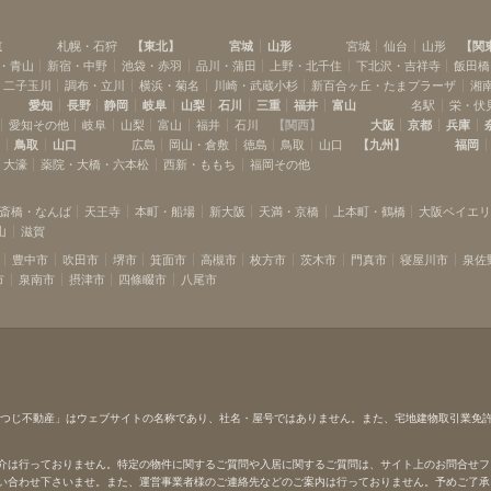
道
札幌・石狩
【
東北
】
宮城
山形
宮城
仙台
山形
【
関
・青山
新宿・中野
池袋・赤羽
品川・蒲田
上野・北千住
下北沢・吉祥寺
飯田橋
・二子玉川
調布・立川
横浜・菊名
川崎・武蔵小杉
新百合ヶ丘・たまプラーザ
湘
愛知
長野
静岡
岐阜
山梨
石川
三重
福井
富山
名駅
栄・伏
愛知その他
岐阜
山梨
富山
福井
石川
【
関西
】
大阪
京都
兵庫
島
鳥取
山口
広島
岡山・倉敷
徳島
鳥取
山口
【
九州
】
福岡
・大濠
薬院・大橋・六本松
西新・ももち
福岡その他
斎橋・なんば
天王寺
本町・船場
新大阪
天満・京橋
上本町・鶴橋
大阪ベイエ
山
滋賀
豊中市
吹田市
堺市
箕面市
高槻市
枚方市
茨木市
門真市
寝屋川市
泉佐
市
泉南市
摂津市
四條畷市
八尾市
ひつじ不動産」はウェブサイトの名称であり、社名・屋号ではありません。また、宅地建物取引業免
介は行っておりません。特定の物件に関するご質問や入居に関するご質問は、サイト上のお問合せフ
い合わせ下さいませ。また、運営事業者様のご連絡先などのご案内は行っておりません。予めご了承