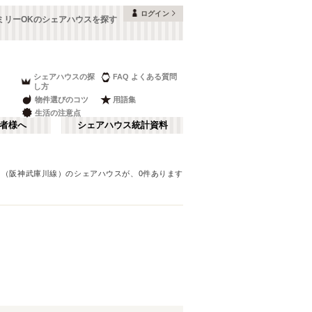
ログイン
ミリーOKのシェアハウスを探す
シェアハウスの探
FAQ よくある質問
し方
物件選びのコツ
用語集
生活の注意点
者様へ
シェアハウス統計資料
川（阪神武庫川線）
のシェアハウスが、
0
件あります
本町・船場
さ行
(
8
)
な行
大阪ベイエリア
(
23
)
ま行
南河内
(
2
)
近鉄大阪線
豊中市
(
15
)
(
38
)
和歌山
(
1
)
近鉄けいはんな線
高槻市
(
7
)
(
2
)
南海和歌山港線
寝屋川市
(
4
)
(
1
)