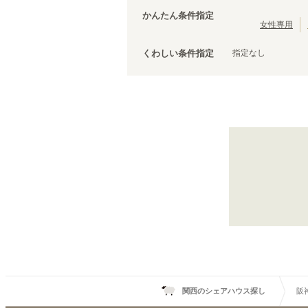
南海加太線
泉佐野市
(
3
)
(
1
)
かんたん条件指定
京阪宇治線
松原市
(
2
)
(
3
)
女性専用
京阪京津線
泉南市
(
1
)
(
11
)
指定なし
くわしい条件指定
阪急京都本線
(
51
)
阪急箕面線
(
9
)
阪神なんば線
(
31
)
叡山電鉄鞍馬線
(
3
)
能勢電鉄妙見線
(
1
)
大阪モノレール線
(
20
)
神戸高速東西線
(
17
)
粟生線
(
4
)
六甲ライナー
(
6
)
阪神武庫川線
関西のシェアハウス探し
阪