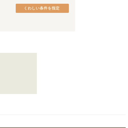
阪和線(天王寺～和歌山)
熊取町
(
2
)
(
32
)
くわしい条件を指定
JR加古川線
貝塚市
(
1
)
(
1
)
万葉まほろば線
八尾市
(
1
)
(
6
)
東海道新幹線
(
21
)