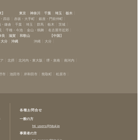
東
】
東京
神奈川
千葉
埼玉
栃木
・四谷
赤坂・大手町
銀座・門前仲町
南・鎌倉
千葉
埼玉
群馬
栃木
茨城
見
千種・今池
金山・鶴舞
名古屋市近郊
奈良
滋賀
和歌山
【
中国
】
大分
沖縄
沖縄
大分
リア
北摂
北河内・東大阪
堺・泉南
南河内
野市
池田市
岸和田市
熊取町
松原市
各種お問合せ
一般の方
許
htj_users@hituji.jp
事業者の方