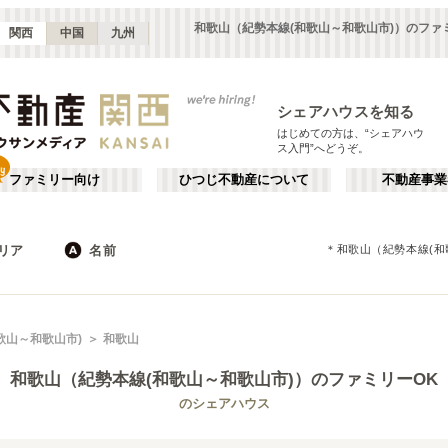
和歌山（紀勢本線(和歌山～和歌山市)）のファ
関西
中国
九州
シェアハウスを知る
はじめての方は、“シェアハウ
ス入門”へどうぞ。
ファミリー向け
ひつじ不動産について
不動産事業
リア
名前
＊
和歌山（紀勢本線(和
大阪
京都
JR
兵庫
地下鉄
奈良
私鉄
滋賀
和歌山
心斎橋・なんば
か行
天王寺
が行
歌山～和歌山市)
和歌山
(
16
)
(
47
)
た行
だ行
天満・京橋
上本町・鶴橋
(
32
)
(
41
)
和歌山（紀勢本線(和歌山～和歌山市)）
のファミリーOK
ば行
ぱ行
北河内・東大阪
堺・泉南
(
34
)
(
22
)
琵琶湖線
大阪市
JR京都線
東大阪市
(
183
(
25
)
)
(
(
15
53
)
)
のシェアハウス
ら行
わ行
奈良
兵庫
(
11
)
(
99
)
大和路線
堺市
JR神戸線(神戸～姫路)
箕面市
(
11
)
(
24
)
(
8
)
(
43
)
嵯峨野線
茨木市
学研都市線
門真市
(
5
)
(
38
)
(
4
)
(
15
)