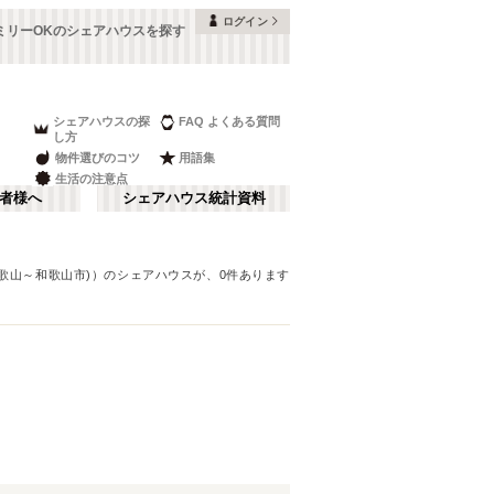
ログイン
ミリーOKのシェアハウスを探す
シェアハウスの探
FAQ よくある質問
し方
物件選びのコツ
用語集
生活の注意点
者様へ
シェアハウス統計資料
歌山～和歌山市)）
のシェアハウスが、
0
件あります
本町・船場
さ行
(
8
)
な行
大阪ベイエリア
(
23
)
ま行
南河内
(
2
)
JR神戸線(大阪～神戸)
豊中市
(
15
)
(
56
)
和歌山
(
1
)
JR山陽本線(姫路～岡山)
高槻市
(
7
)
(
5
)
奈良線
寝屋川市
(
24
(
)
4
)