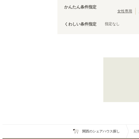
大阪環状線
泉佐野市
(
3
)
(
103
)
かんたん条件指定
羽衣線
松原市
(
(
1
2
)
)
女性専用
JR姫新線(姫路～佐用)
泉南市
(
1
)
(
5
)
指定なし
くわしい条件指定
きのくに線
(
1
)
山陽新幹線
(
15
)
紀勢本線(和歌山～和歌山市)
関西のシェアハウス探し
紀