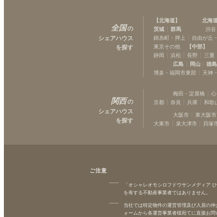
【
北海道
】
北海
全国
の
茨城
群馬
渋谷
シェアハウス
錦糸町・押上
自由が丘
東京その他
【
中部
】
を探す
静岡
浜松
長野
三重
広島
岡山
徳
博多・福岡市東部
天神
梅田・淀屋橋
心
関西
の
京都
奈良
兵庫
和歌
シェアハウス
大阪市
東大阪市
を探す
大東市
泉大津市
貝塚
ご注意
「オシャレオモシロフドウサンメディア 
を有する不動産事業者ではありません。
当社では特定物件の運営管理及び入居の仲
ォームから各運営事業者様宛てに直接お問