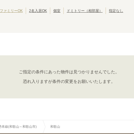
JRゆめ咲線
池田市
JR東西線
岸和田市
(
2
)
(
8
)
(
(
2
28
)
)
JR関西空港線
大東市
JR宝塚線
泉大津市
(
1
)
(
4
)
(
(
1
27
)
)
ファミリーOK
2名入居OK
個室
ドミトリー（相部屋）
指定なし
JR播但線
摂津市
JR和歌山線
四條畷市
(
1
)
(
8
)
(
1
)
(
2
)
紀勢本線(和歌山～和歌山市)
おおさか東線
(
2
)
(
46
)
紀勢本線(和歌山～和歌山市)
和歌山
和歌山市
(
1
)
(
1
)
ご指定の条件にあった物件は見つかりませんでした。
恐れ入りますが条件の変更をお願いいたします。
勢本線(和歌山～和歌山市)
和歌山