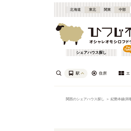
北海道
東北
関東
中部
シェアハウス探し
駅
住所
エ
梅田・淀屋橋
あ行
関西のシェアハウス探し
紀勢本線(和
(
23
)
ざ行
新大阪
(
19
)
は行
北摂
(
53
)
JR北陸本線(米原～敦賀)
大阪
(
1
)
や行
京都
(
124
)
JR湖西線
吹田市
(
14
(
)
24
)
滋賀
(
7
)
JR山陽本線(兵庫～和田岬)
枚方市
(
6
)
(
1
)