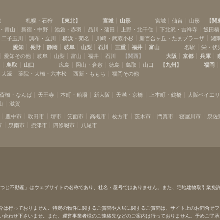
道
札幌・石狩
【
東北
】
宮城
山形
宮城
仙台
山形
【
関
・青山
新宿・中野
池袋・赤羽
品川・蒲田
上野・北千住
下北沢・吉祥寺
飯田橋
・二子玉川
調布・立川
横浜・菊名
川崎・武蔵小杉
新百合ヶ丘・たまプラーザ
湘
愛知
長野
静岡
岐阜
山梨
石川
三重
福井
富山
名駅
栄・伏
愛知その他
岐阜
山梨
富山
福井
石川
【
関西
】
大阪
京都
兵庫
島
鳥取
山口
広島
岡山・倉敷
徳島
鳥取
山口
【
九州
】
福岡
・大濠
薬院・大橋・六本松
西新・ももち
福岡その他
斎橋・なんば
天王寺
本町・船場
新大阪
天満・京橋
上本町・鶴橋
大阪ベイエ
山
滋賀
豊中市
吹田市
堺市
箕面市
高槻市
枚方市
茨木市
門真市
寝屋川市
泉佐
市
泉南市
摂津市
四條畷市
八尾市
ひつじ不動産」はウェブサイトの名称であり、社名・屋号ではありません。また、宅地建物取引業免
介は行っておりません。特定の物件に関するご質問や入居に関するご質問は、サイト上のお問合せフ
い合わせ下さいませ。また、運営事業者様のご連絡先などのご案内は行っておりません。予めご了承