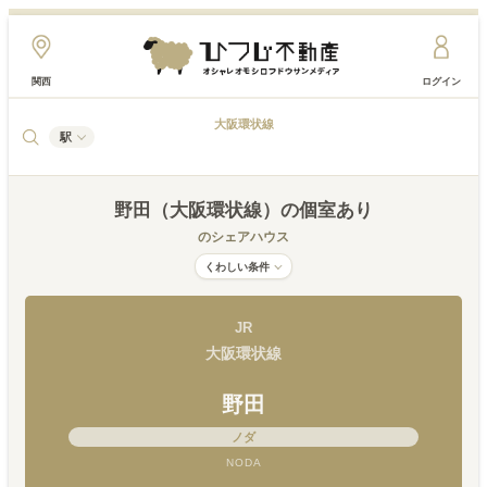
関西
ログイン
大阪環状線
駅
野田（大阪環状線）
の個室あり
のシェアハウス
くわしい条件
JR
大阪環状線
野田
ノダ
NODA