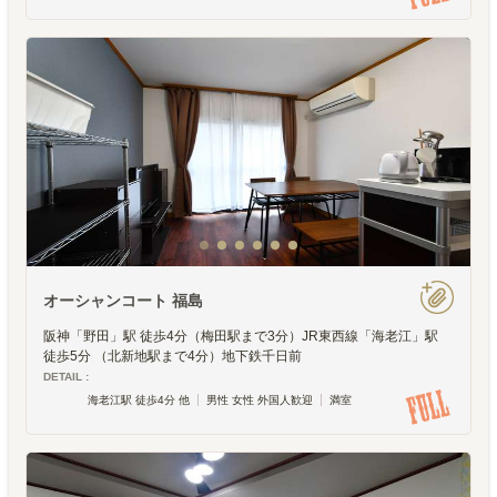
オーシャンコート 福島
阪神「野田」駅 徒歩4分（梅田駅まで3分）JR東西線「海老江」駅
徒歩5分 （北新地駅まで4分）地下鉄千日前
DETAIL :
海老江駅 徒歩4分 他
男性 女性 外国人歓迎
満室