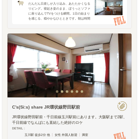
だんだん日差しが入り込み、あたたかくなる
リビング。寝起き姿のまま、ぼうっとソファ
に座り込んでTVをつける瞬間。1日の始まり
を感じる、穏やかなひとときです。朝は時間
に追われて余裕がなく、慌ただしいもの。身
だしなみを整えて、忘れ物がないか入念にチ
ェックして。最後は
C’s(Si:s) share JR環状線野田駅前
JR環状線野田駅前・千日前線玉川駅前にあります。大阪駅まで2駅、
千日前線でなんばにも直結した絶好のロケ
DETAIL :
玉川駅 徒歩2分 他
女性 外国人歓迎
満室