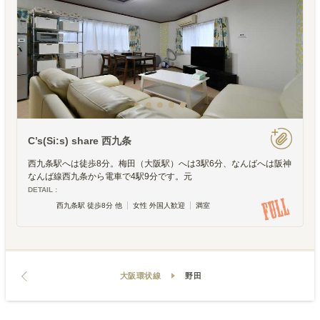
C’s(Si:s) share 西九条
西九条駅へは徒歩8分。梅田（大阪駅）へは3駅6分、なんばへは阪神
なんば線西九条から電車で4駅9分です。元
DETAIL :
西九条駅 徒歩8分 他
女性 外国人歓迎
満室
大阪環状線
野田