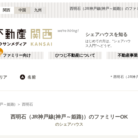
西明石（JR神戸線(神戸～姫路)）のフ
関西
中国
九州
シェアハウスを知る
はじめての方は、“シェアハウ
ス入門”へどうぞ。
ファミリー向け
ひつじ不動産について
不動産事業
リア
名前
＊
西明石（JR神
大阪
京都
JR
兵庫
地下鉄
奈良
私鉄
滋賀
和歌山
心斎橋・なんば
か行
天王寺
が行
戸～姫路)
西明石
(
16
)
(
47
)
た行
だ行
天満・京橋
上本町・鶴橋
(
32
)
(
41
)
西明石（JR神戸線(神戸～姫路)）
のファミリーOK
ば行
ぱ行
北河内・東大阪
堺・泉南
(
34
)
(
22
)
琵琶湖線
大阪市
JR京都線
東大阪市
(
183
(
25
)
)
(
(
15
53
)
)
のシェアハウス
ら行
わ行
奈良
兵庫
(
11
)
(
99
)
大和路線
堺市
JR神戸線(神戸～姫路)
箕面市
(
11
)
(
24
)
(
8
)
(
43
)
嵯峨野線
茨木市
学研都市線
門真市
(
5
)
(
38
)
(
4
)
(
15
)