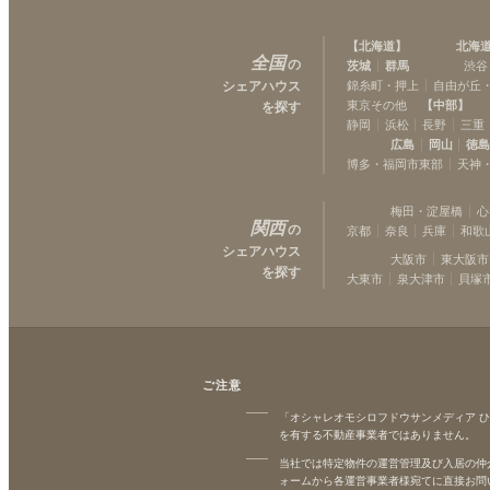
【
北海道
】
北海
全国
の
茨城
群馬
渋谷
シェアハウス
錦糸町・押上
自由が丘
東京その他
【
中部
】
を探す
静岡
浜松
長野
三重
広島
岡山
徳
博多・福岡市東部
天神
梅田・淀屋橋
心
関西
の
京都
奈良
兵庫
和歌
シェアハウス
大阪市
東大阪市
を探す
大東市
泉大津市
貝塚
ご注意
「オシャレオモシロフドウサンメディア 
を有する不動産事業者ではありません。
当社では特定物件の運営管理及び入居の仲
ォームから各運営事業者様宛てに直接お問