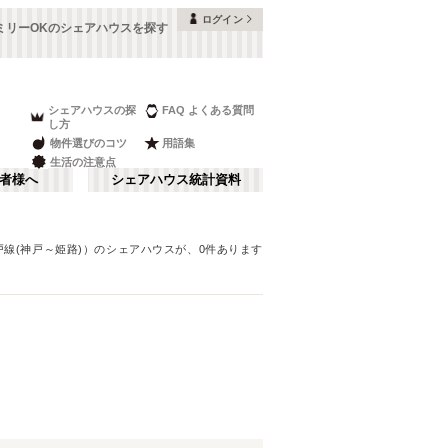
ログイン
ァミリーOKのシェアハウスを探す
シェアハウスの探
FAQ よくある質問
し方
物件選びのコツ
用語集
生活の注意点
者様へ
シェアハウス統計資料
戸線(神戸～姫路)）
のシェアハウスが、
0
件あります
本町・船場
さ行
(
8
)
な行
大阪ベイエリア
(
23
)
ま行
南河内
(
2
)
JR神戸線(大阪～神戸)
豊中市
(
15
)
(
56
)
和歌山
(
1
)
JR山陽本線(姫路～岡山)
高槻市
(
7
)
(
5
)
奈良線
寝屋川市
(
24
(
)
4
)