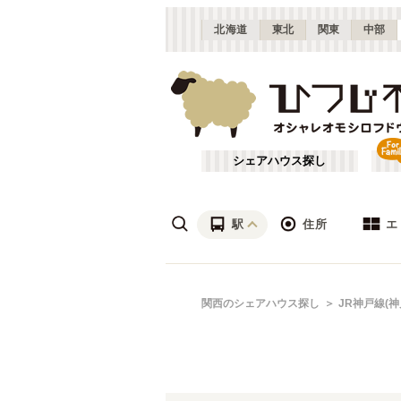
北海道
東北
関東
中部
シェアハウス探し
駅
住所
エ
梅田・淀屋橋
あ行
関西のシェアハウス探し
JR神戸線(神
(
23
)
ざ行
新大阪
(
19
)
は行
北摂
(
53
)
JR北陸本線(米原～敦賀)
大阪
(
1
)
や行
京都
(
124
)
JR湖西線
吹田市
(
14
(
)
24
)
滋賀
(
7
)
JR山陽本線(兵庫～和田岬)
枚方市
(
6
)
(
1
)