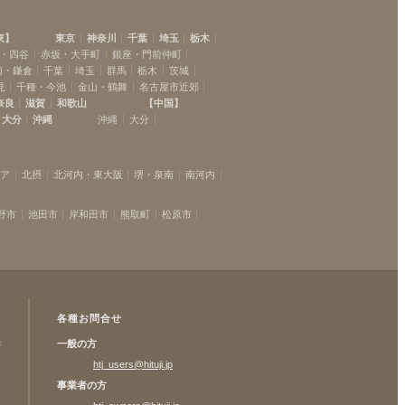
東
】
東京
神奈川
千葉
埼玉
栃木
・四谷
赤坂・大手町
銀座・門前仲町
南・鎌倉
千葉
埼玉
群馬
栃木
茨城
見
千種・今池
金山・鶴舞
名古屋市近郊
奈良
滋賀
和歌山
【
中国
】
大分
沖縄
沖縄
大分
リア
北摂
北河内・東大阪
堺・泉南
南河内
野市
池田市
岸和田市
熊取町
松原市
各種お問合せ
一般の方
許
htj_users@hituji.jp
事業者の方