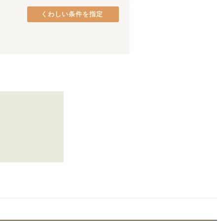
阪和線(天王寺～和歌山)
熊取町
(
2
)
(
32
)
くわしい条件を指定
JR加古川線
貝塚市
(
1
)
(
1
)
万葉まほろば線
八尾市
(
1
)
(
6
)
東海道新幹線
(
21
)
新長田
(
4
)
舞子
(
11
)
ひめじ別所
(
1
)