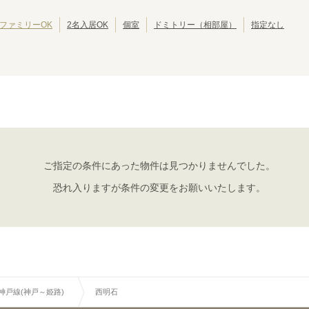
JRゆめ咲線
池田市
JR東西線
岸和田市
(
2
)
(
8
)
(
(
2
28
)
)
JR関西空港線
大東市
JR宝塚線
泉大津市
(
1
)
(
4
)
(
(
1
27
)
)
ファミリーOK
2名入居OK
個室
ドミトリー（相部屋）
指定なし
JR播但線
摂津市
JR和歌山線
四條畷市
(
1
)
(
8
)
(
1
)
(
2
)
紀勢本線(和歌山～和歌山市)
おおさか東線
(
2
)
(
46
)
JR神戸線(神戸～姫路)
神戸
兵庫
(
7
)
(
1
)
ご指定の条件にあった物件は見つかりませんでした。
須磨
垂水
(
1
)
(
6
)
恐れ入りますが条件の変更をお願いいたします。
明石
西明石
(
2
)
(
1
)
R神戸線(神戸～姫路)
西明石