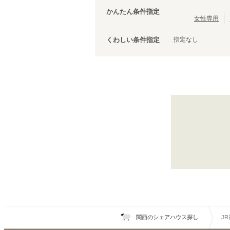
大阪環状線
泉佐野市
(
3
)
(
103
)
かんたん条件指定
羽衣線
松原市
(
(
1
2
)
)
女性専用
JR姫新線(姫路～佐用)
泉南市
(
1
)
(
5
)
指定なし
くわしい条件指定
きのくに線
(
1
)
山陽新幹線
(
15
)
JR神戸線(神戸～姫路)
鷹取
(
3
)
朝霧
(
1
)
姫路
(
5
)
関西のシェアハウス探し
J