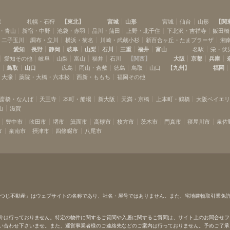
道
札幌・石狩
【
東北
】
宮城
山形
宮城
仙台
山形
【
関
・青山
新宿・中野
池袋・赤羽
品川・蒲田
上野・北千住
下北沢・吉祥寺
飯田橋
・二子玉川
調布・立川
横浜・菊名
川崎・武蔵小杉
新百合ヶ丘・たまプラーザ
湘
愛知
長野
静岡
岐阜
山梨
石川
三重
福井
富山
名駅
栄・伏
愛知その他
岐阜
山梨
富山
福井
石川
【
関西
】
大阪
京都
兵庫
島
鳥取
山口
広島
岡山・倉敷
徳島
鳥取
山口
【
九州
】
福岡
・大濠
薬院・大橋・六本松
西新・ももち
福岡その他
斎橋・なんば
天王寺
本町・船場
新大阪
天満・京橋
上本町・鶴橋
大阪ベイエ
山
滋賀
豊中市
吹田市
堺市
箕面市
高槻市
枚方市
茨木市
門真市
寝屋川市
泉佐
市
泉南市
摂津市
四條畷市
八尾市
ひつじ不動産」はウェブサイトの名称であり、社名・屋号ではありません。また、宅地建物取引業免
介は行っておりません。特定の物件に関するご質問や入居に関するご質問は、サイト上のお問合せフ
い合わせ下さいませ。また、運営事業者様のご連絡先などのご案内は行っておりません。予めご了承