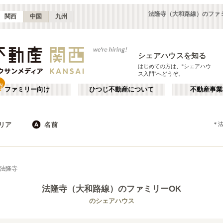
法隆寺（大和路線）のファ
関西
中国
九州
シェアハウスを知る
はじめての方は、“シェアハウ
ス入門”へどうぞ。
ファミリー向け
ひつじ不動産について
不動産事業
リア
名前
＊
大阪
京都
JR
兵庫
地下鉄
奈良
私鉄
滋賀
和歌山
心斎橋・なんば
か行
天王寺
が行
法隆寺
(
16
)
(
47
)
た行
だ行
天満・京橋
上本町・鶴橋
(
32
)
(
41
)
法隆寺（大和路線）
のファミリーOK
ば行
ぱ行
北河内・東大阪
堺・泉南
(
34
)
(
22
)
琵琶湖線
大阪市
JR京都線
東大阪市
(
183
(
25
)
)
(
(
15
53
)
)
のシェアハウス
ら行
わ行
奈良
兵庫
(
11
)
(
99
)
大和路線
堺市
JR神戸線(神戸～姫路)
箕面市
(
11
)
(
24
)
(
8
)
(
43
)
嵯峨野線
茨木市
学研都市線
門真市
(
5
)
(
38
)
(
4
)
(
15
)