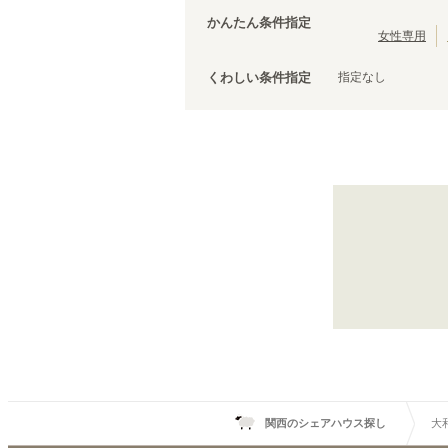
大阪環状線
泉佐野市
(
3
)
(
103
)
かんたん条件指定
羽衣線
松原市
(
(
1
2
)
)
女性専用
JR姫新線(姫路～佐用)
泉南市
(
1
)
(
5
)
指定なし
くわしい条件指定
きのくに線
(
1
)
山陽新幹線
(
15
)
大和路線
王寺
(
1
)
天王寺
(
9
)
関西のシェアハウス探し
大