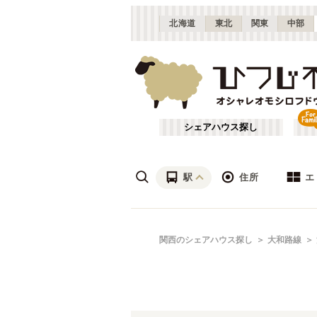
北海道
東北
関東
中部
シェアハウス探し
駅
住所
エ
梅田・淀屋橋
あ行
関西のシェアハウス探し
大和路線
(
23
)
ざ行
新大阪
(
19
)
は行
北摂
(
53
)
JR北陸本線(米原～敦賀)
大阪
(
1
)
や行
京都
(
124
)
JR湖西線
吹田市
(
14
(
)
24
)
滋賀
(
7
)
JR山陽本線(兵庫～和田岬)
枚方市
(
6
)
(
1
)