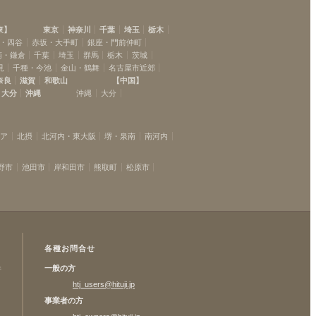
東
】
東京
神奈川
千葉
埼玉
栃木
・四谷
赤坂・大手町
銀座・門前仲町
南・鎌倉
千葉
埼玉
群馬
栃木
茨城
見
千種・今池
金山・鶴舞
名古屋市近郊
奈良
滋賀
和歌山
【
中国
】
大分
沖縄
沖縄
大分
リア
北摂
北河内・東大阪
堺・泉南
南河内
野市
池田市
岸和田市
熊取町
松原市
各種お問合せ
一般の方
許
htj_users@hituji.jp
事業者の方