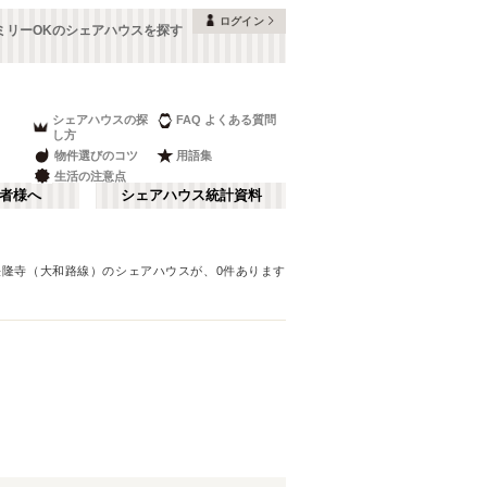
ログイン
ミリーOKのシェアハウスを探す
シェアハウスの探
FAQ よくある質問
し方
物件選びのコツ
用語集
生活の注意点
者様へ
シェアハウス統計資料
法隆寺（大和路線）
のシェアハウスが、
0
件あります
本町・船場
さ行
(
8
)
な行
大阪ベイエリア
(
23
)
ま行
南河内
(
2
)
JR神戸線(大阪～神戸)
豊中市
(
15
)
(
56
)
和歌山
(
1
)
JR山陽本線(姫路～岡山)
高槻市
(
7
)
(
5
)
奈良線
寝屋川市
(
24
(
)
4
)