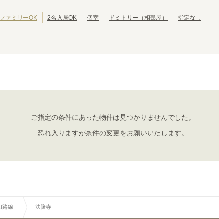
JRゆめ咲線
池田市
JR東西線
岸和田市
(
2
)
(
8
)
(
(
2
28
)
)
JR関西空港線
大東市
JR宝塚線
泉大津市
(
1
)
(
4
)
(
(
1
27
)
)
ファミリーOK
2名入居OK
個室
ドミトリー（相部屋）
指定なし
JR播但線
摂津市
JR和歌山線
四條畷市
(
1
)
(
8
)
(
1
)
(
2
)
紀勢本線(和歌山～和歌山市)
おおさか東線
(
2
)
(
46
)
大和路線
奈良
郡山
(
3
)
(
1
)
ご指定の条件にあった物件は見つかりませんでした。
加美
平野
(
3
)
(
1
)
恐れ入りますが条件の変更をお願いいたします。
新今宮
ＪＲ難波
(
2
)
(
1
)
和路線
法隆寺