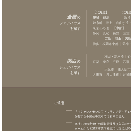
【
北海道
】
北海
全国
の
茨城
群馬
渋谷
シェアハウス
錦糸町・押上
自由が丘
東京その他
【
中部
】
を探す
静岡
浜松
長野
三重
広島
岡山
徳
博多・福岡市東部
天神
梅田・淀屋橋
心
関西
の
京都
奈良
兵庫
和歌
シェアハウス
大阪市
東大阪市
を探す
大東市
泉大津市
貝塚
ご注意
「オシャレオモシロフドウサンメディア 
を有する不動産事業者ではありません。
当社では特定物件の運営管理及び入居の仲
ォームから各運営事業者様宛てに直接お問