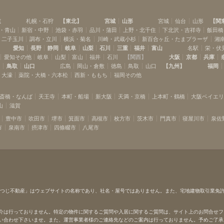
道
札幌・石狩
【
東北
】
宮城
山形
宮城
仙台
山形
【
関
・青山
新宿・中野
池袋・赤羽
品川・蒲田
上野・北千住
下北沢・吉祥寺
飯田橋
・二子玉川
調布・立川
横浜・菊名
川崎・武蔵小杉
新百合ヶ丘・たまプラーザ
湘
愛知
長野
静岡
岐阜
山梨
石川
三重
福井
富山
名駅
栄・伏
愛知その他
岐阜
山梨
富山
福井
石川
【
関西
】
大阪
京都
兵庫
島
鳥取
山口
広島
岡山・倉敷
徳島
鳥取
山口
【
九州
】
福岡
・大濠
薬院・大橋・六本松
西新・ももち
福岡その他
斎橋・なんば
天王寺
本町・船場
新大阪
天満・京橋
上本町・鶴橋
大阪ベイエ
山
滋賀
豊中市
吹田市
堺市
箕面市
高槻市
枚方市
茨木市
門真市
寝屋川市
泉佐
市
泉南市
摂津市
四條畷市
八尾市
ひつじ不動産」はウェブサイトの名称であり、社名・屋号ではありません。また、宅地建物取引業免
介は行っておりません。特定の物件に関するご質問や入居に関するご質問は、サイト上のお問合せフ
い合わせ下さいませ。また、運営事業者様のご連絡先などのご案内は行っておりません。予めご了承