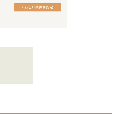
阪和線(天王寺～和歌山)
熊取町
(
2
)
(
32
)
くわしい条件を指定
JR加古川線
貝塚市
(
1
)
(
1
)
万葉まほろば線
八尾市
(
1
)
(
6
)
東海道新幹線
(
21
)
法隆寺
(
1
)
東部市場前
(
2
)